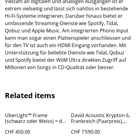
Vielzahl an digitalen und analogen Ausgängen ist er
extrem vielseitig und lässt sich nahtlos in bestehende
Hi-Fi-Systeme integrieren. Darüber hinaus bietet er
umfassende Streaming-Dienste wie Spotify, Tidal,
Qobuz und Apple Music
. Am integrierten Phono Input
kann man sogar einen Plattenspieler anschliessen und
für den TV ist auch ein HDMI Eingang vorhanden. Mit
Unterstützung für beliebte Dienste wie Tidal, Qobuz
und Spotify bietet der WiiM Ultra direkten Zugriff auf
Millionen von Songs in CD-Qualität oder besser.
Related items
UberLight™ Frame
David Acoustic Krypton 6,
(schwarz oder Weiss) = die
Frankreich (Paarpreis),
perfekte Beleuchtung
Probehören Klangvilla
CHF 450.00
CHF 1’590.00
Edelweiss Aeschi)