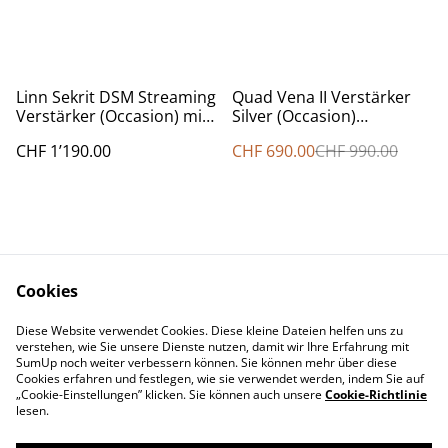
%
Linn Sekrit DSM Streaming
Quad Vena II Verstärker
Verstärker (Occasion) mit
Silver (Occasion)
2x50 Watt, Probehören
Probehören Atelier Bern
CHF 1’190.00
CHF 690.00
CHF 990.00
Atelier Bern
Cookies
Diese Website verwendet Cookies. Diese kleine Dateien helfen uns zu
Contact Us
Legal Terms
verstehen, wie Sie unsere Dienste nutzen, damit wir Ihre Erfahrung mit
Privacy Policy
Cookie Policy
SumUp noch weiter verbessern können. Sie können mehr über diese
Cookies erfahren und festlegen, wie sie verwendet werden, indem Sie auf
„Cookie-Einstellungen” klicken. Sie können auch unsere
Cookie-Richtlinie
lesen.