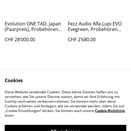
Evolution ONE TAD, Japan
Fezz Audio Alfa Lupi EVO
(Paarpreis), Probehören
Evegreen, Probehören
Atelier Bern
Atelier Bern & Klangvilla
CHF 28’000.00
CHF 2’680.00
Edelweiss Aeschi
Cookies
Diese Website verwendet Cookies. Diese kleine Dateien helfen uns zu
Contact Us
Legal Terms
verstehen, wie Sie unsere Dienste nutzen, damit wir Ihre Erfahrung mit
Privacy Policy
Cookie Policy
SumUp noch weiter verbessern können. Sie können mehr über diese
Cookies erfahren und festlegen, wie sie verwendet werden, indem Sie auf
„Cookie-Einstellungen” klicken. Sie können auch unsere
Cookie-Richtlinie
lesen.