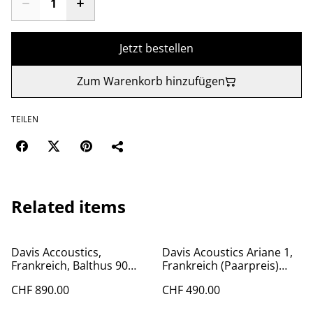
Jetzt bestellen
Zum Warenkorb hinzufügen
TEILEN
Related items
Davis Accoustics,
Davis Acoustics Ariane 1,
Frankreich, Balthus 90
Frankreich (Paarpreis)
(Paarpreis) Probehören
Probehören Atelier Bern
CHF 890.00
CHF 490.00
Atelier Bern)
& Klangvilla Edelweiss
Aeschi