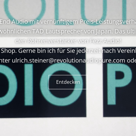
End Audio mit vernünftigem Preis-Leistungsverh
öhnlichen TAD Lautsprecher von Japan. Das ul
den Röhrenverstärker von Fezz Audio!
hop. Gerne bin ich für Sie jederzeit nach Verei
ter ulrich.steiner@revolutionaudiopure.com od
Entdecken