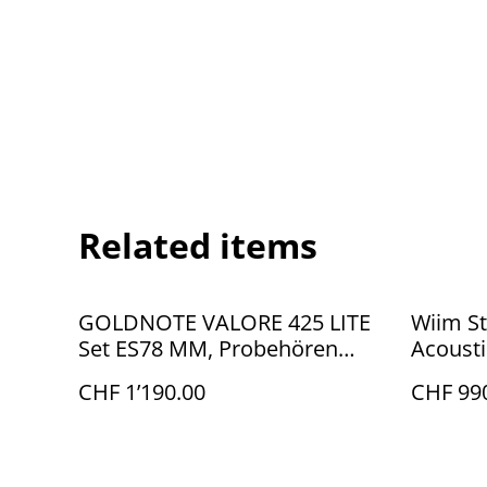
Related items
GOLDNOTE VALORE 425 LITE
Wiim St
Set ES78 MM, Probehören
Acousti
Klangvilla Edelweiss Aeschi
Probehö
CHF 1’190.00
CHF 99