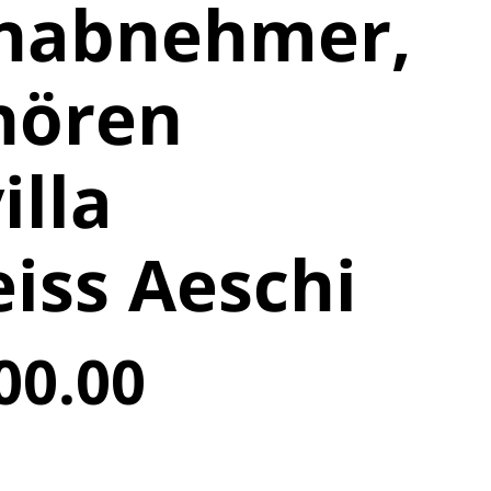
nabnehmer,
hören
illa
iss Aeschi
00.00