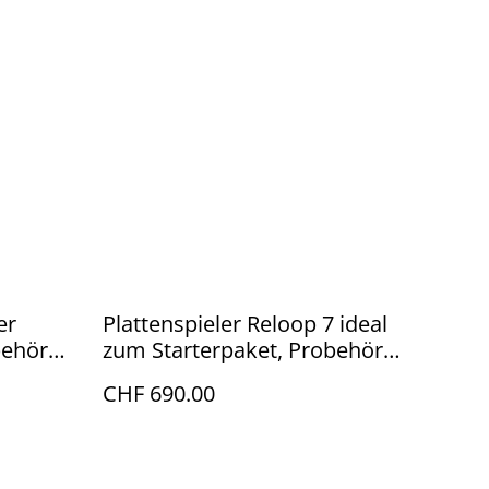
er
Plattenspieler Reloop 7 ideal
behören
zum Starterpaket, Probehören
Atelier Bern
CHF 690.00