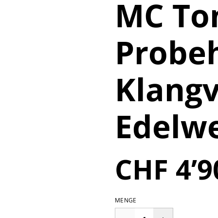
MC To
Probe
Klangv
Edelwe
CHF 4’9
MENGE